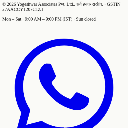
©
2026
Yogeshwar Associates Pvt. Ltd.
.
सर्व हक्क राखीव.
·
GSTIN
27AACCY1207C1ZT
Mon – Sat · 9:00 AM – 9:00 PM (IST) · Sun closed