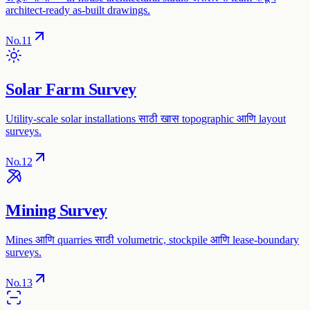
architect-ready as-built drawings.
No.
11
Solar Farm Survey
Utility-scale solar installations साठी खास topographic आणि layout
surveys.
No.
12
Mining Survey
Mines आणि quarries साठी volumetric, stockpile आणि lease-boundary
surveys.
No.
13