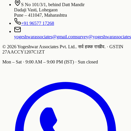
S No 101/3/1, behind Datt Mandir
Dadaji Vasti, Lohegaon
Pune
–
411047
,
Maharashtra
+91 96577 17268
yogeshwarassociates@gmail.com
survey@yogeshwarassociate
©
2026
Yogeshwar Associates Pvt. Ltd.
.
सर्व हक्क राखीव.
·
GSTIN
27AACCY1207C1ZT
Mon – Sat · 9:00 AM – 9:00 PM (IST) · Sun closed